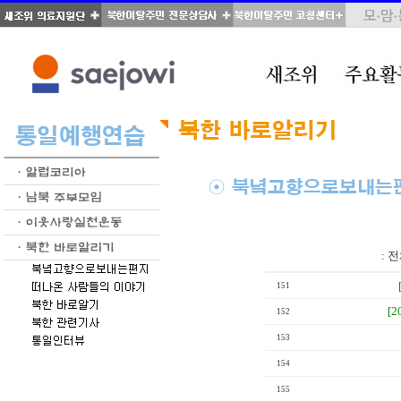
total : 54, page : 3 / 3, connect : 0
:
전
151
[2
152
153
154
155