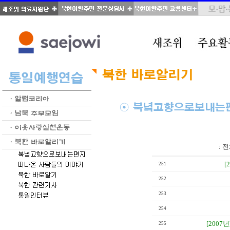
total : 70, page : 2 / 4, connect : 0
:
전
[
251
252
253
254
[2007년
255