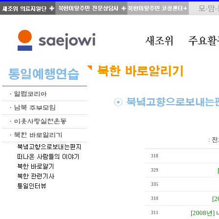
total : 51, page : 3 / 3, connect : 0
:
전
318
329
335
[2
310
[2008년]
311