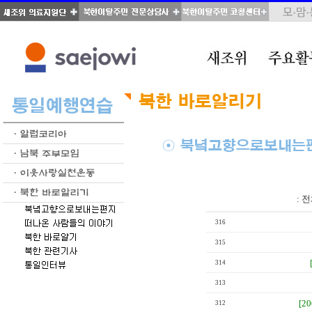
total : 51, page : 3 / 3, connect : 0
:
전
316
315
314
313
[2
312