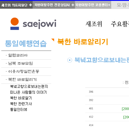
total : 38, page : 2 / 2, connect : 0
:
전
396
392
[20
401
[2
412
414