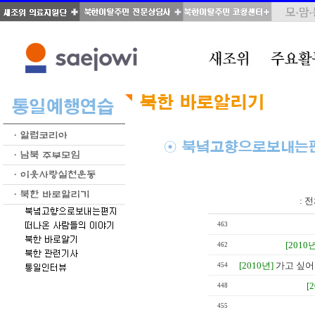
total : 39, page : 1 / 2, connect : 0
:
전
463
[2010년
462
[2010년]
가고 싶어도
454
[
448
455