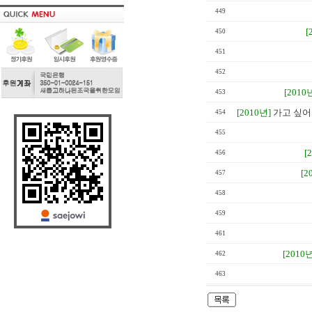
449
[
450
451
452
[2010
453
[2010년]
가고 싶어도
454
455
[
456
[2
457
458
459
461
[2010년
462
463