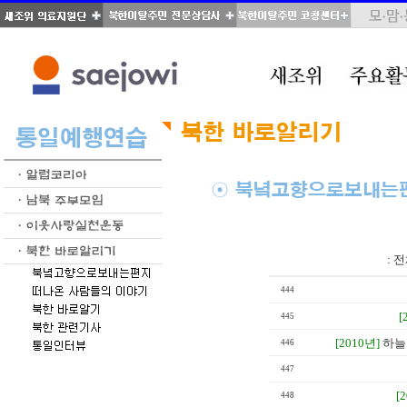
total : 39, page : 2 / 2, connect : 0
:
전
444
[
445
[2010년]
하늘
446
447
[
448