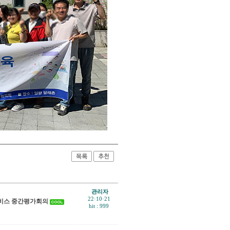
관리자
22·10·21
 서비스 중간평가회의
hit : 999