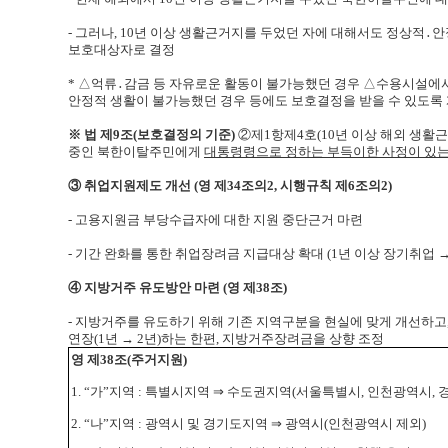
- 그러나,
10년 이상 생활근거지를 두었던 자에 대해서도 정상적․
안
보호대상자로 결정
*
△억류․감금 등 자유로운 활동이 불가능했던 경우 △수용시설에
안정적 생활이 불가능했던 경우 등에도 보호결정을 받을 수 있도록
※ 법
제9조(보호결정의 기준)
②제1항제4호(10년 이상 해외 생활
중인 북한이탈주민에게
대통령령으로 정하는 부득이한 사정이 있는
③ 취업지원제도 개선
(영 제34조의2, 시행규칙 제6조의2)
-
고용지원금 부당수급자에 대한 지원 중단근거 마련
-
기간 완화를 통한 취업장려금 지급대상 확대
(1년 이상 장기취업 →
④ 지방거주 유도방안 마련
(영 제38조)
-
지방거주를 유도하기 위해 기존 지역구분을 현실에 맞게 개선하고
연장(1년 → 2년)하는 한편, 지방거주장려금을 상향 조정
영 제38조(주거지원)
1.
“가”지역 :
특별시지역
⇒
수도권지역(서울특별시, 인천광역시, 
2. “나”지역 :
광역시 및 경기도지역
⇒
광역시(인천광역시 제외)