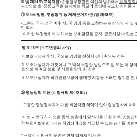
※
법
제24조(교육지원)
②통일부장관은 예산의 범위에서
대통령령
대상으로 초․중등교육을 실시하는 학교의 운영에 필요한 경비를 지원
④ 제3국
망명, 부정행위 등 제재근거 마련
(영 제48조)
-
그동안 국내 정착 이후 제3국 망명 등을 요청하는 위장 망명자 및
이 발생
- 이러한 부정행위에 대해서는 보호결정을 중지․종료시킬 수 있는 
영
제48조 (보호변경의 사유)
4. 보호대상자가 제3국으로 망명을 신청한 것이 확인된 경우
5.
보호대상자가 거짓이나 그 밖의
부정한 방법으로 법 또는 이 영
람으로 하여금 보호 및 지원을 받게 한 경우
6.
보호대상자가 국가안전보장에 중대한 지장을 초래한 행위를 한 
⑤ 영농정착 지원
(시행규칙 제6조의2)
-
그동안 영농정착자에 대한 취업지원 혜택이 없어 영농정착에 어
-
이번 시행규칙 개정을 통해 농촌에서 일자리를 구할 경우, 영농단
착 북한이탈주민에게는 취업장려금을 지급할 수 있는 근거를 마련
* 구체적 시행규칙 문안은 현재 법제처 심사 중