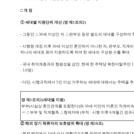
□ 개 정
① 세대별 지원단위 개선
(영 제1조의2)
-
그동안 △30세 이상인 자 △편부모 등은 별도의 세대를 구성하여 
-
시행령 개정 이후 30세 이상인 혼인하지 아니한 자, 편부모, 직계
비
하나의 세대로 묶어 지원하도록 하여 한 세대의 구성원 수를 확대
-
국내 취약계층과의 형평성을 감안, 현재 한 주택당 북한이탈주민 1
: 3.0명)
- 다만, 시행규칙에서 5인 이상 거주하는 세대에 대해서는 주택을 
영
제1조의2(세대별 지원)
부부(사실상 혼인관계를 포함한다)와 30세 미만의 미혼인 직계비
⇒ △부부 및 직계혈족 △형제자매
(부칙 : 시행 이후 6개월간 경과
② 해외 장기 체류자의 보호범위 확대
(영 제16조)
-
현재 해외에서 10년 이상 생활근거지를 두었던 북한이탈주민에 대