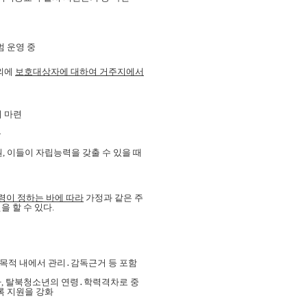
범 운영 중
외에
보호대상자에 대하여 거주지에서
거 마련
등
원, 이들이 자립능력을 갖출 수 있을 때
령이 정하는 바에 따라
가정과 같은 주
 할 수 있다.
목적 내에서 관리․감독근거 등 포함
, 탈북청소년의 연령․학력격차로 중
록 지원을 강화