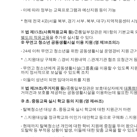
- 이에 따라 정부는 교육프로그램과 예산지원 등이 가능
*
현재 전국 4곳(서울 북부, 경기 서부․북부, 대구) 지역적응센터 시
※
법
제15조(사회적응교육 등)
②통일부장관은 제1항의 기본교육 
별도의 적응교육
을 추가로 실시할 수 있다.
②
무연고 청소년 공동생활시설 이용 지원
(영 제38조의2)
-
24세 이하 무연고 청소년을 위한 공동생활시설 운영경비 지원 근
* △지원대상 구체화 △경비 지원내역 △관계기관 협조 요청근거 
-
무연고 청소년에게 공동생활시설
(그룹홈)을 이용할 수 있도록 지
까지 정서적으로 보살필 수 있도록 조치
- 이들이 성년이 되면 임대아파트를 지원
※
법
제20조(주거지원 등)
④통일부장관은 보호대상자에게
대통령
거여건과 보호를 제공하는 공동생활시설을 이용하는데 필요한 지원을
③
초․중등교육 실시 학교 등의 지원
(영 제46조)
- 탈북청소년
대상 초․중등교육 실시 학교에 대한 지원근거 마련
*
△지원대상을 정규학교와 미인가 대안학교 등으로 구체화 △지원
-
현재까지 탈북청소년 개인에 대한 학비 지원에 중점을 두어
왔
으나
도탈락 등 부적
응 상황
이
발생, 이들에 대한 맞춤 교육을 할 수 있도