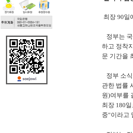
최장 90일
정부는 국
하고 정착
문 기간을 
정부 소식통
관한 법률 
원)여부를 
최장 180
중"이라고 