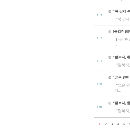
"북 강제 
153
"북 강제
[국감현장]
152
[국감현장
...
“탈북자, 
151
“탈북자,
“北은 인민
150
“北은 인
어...
“탈북자, 한
149
“탈북자, 
1
2
3
4
5