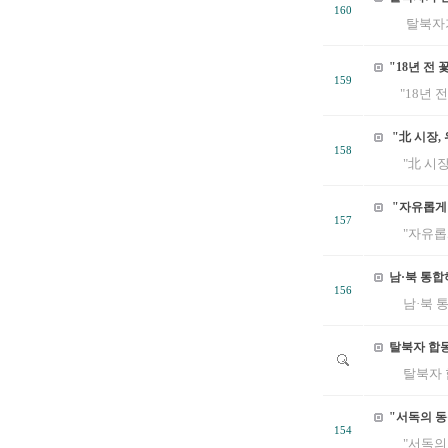
160
탈북자가 
"18년 전
159
"18년 
"北 시장,
158
"北 시장
"자유롭게 
157
"자유롭게
남·북 통합
156
남·북 통
탈북자 합
탈북자 합
"서독의 동
154
"서독의 