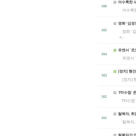
어수룩한 새
166
어수룩한 
영화 ‘김정
165
영화 ‘김
n...
유엔서 `北
164
유엔서 `
[정치] 행
163
[정치] 
'PD수첩'
162
'PD수첩
탈북자, 취
161
탈북자, 
탈북자가 만