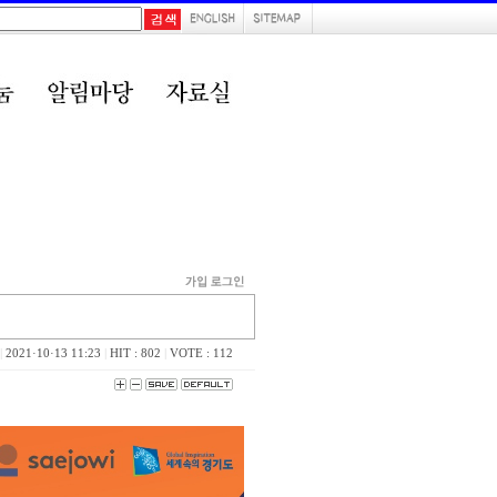
|
2021·10·13 11:23
|
HIT : 802
|
VOTE : 112