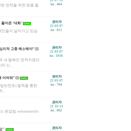
22·07·19
hit : 464
강한 정착을 위한 맞춤 돌
관리자
풀어준 ‘대화’
22·03·07
hit : 811
탈북민들이 살아가고 있습
관리자
 심리적 고충 해소해야”
22·03·07
hit : 1016
한국 내 탈북민 정착지원단
 신...
관리자
해 어려워”
22·03·07
hit : 794
(일반전초) 철책을 통한
..
관리자
21·10·13
hit : 802
뉴스 편집팀 webmaster@s
관리자
요"