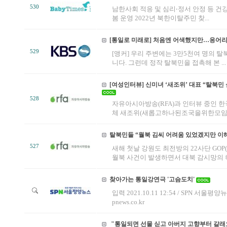
530
남한사회 적응 및 심리‧정서 안정 등 건
봄 운영 2022년 북한이탈주민 찾...
[통일로 미래로] 처음엔 어색했지만…응어리 
529
[앵커] 우리 주변에는 3만5천여 명의 
니다. 그런데 정작 탈북민을 접촉해 본 ...
[여성인터뷰] 신미녀 ‘새조위’ 대표 “탈북민
528
자유아시아방송(RFA)과 인터뷰 중인 
체 새조위(새롭고하나된조국을위한모임)의
탈북민들 “월북 김씨 어려움 있었겠지만 이
527
새해 첫날 강원도 최전방의 22사단 GOP
월북 사건이 발생하면서 대북 감시망의 허.
찾아가는 통일강연극 '고슴도치'
입력 2021.10.11 12:54 / SPN 서울평양
pnews.co.kr
"통일되면 선물 싣고 아버지 고향부터 갈래