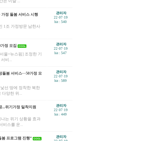
 이달 ...
관리자
 가정 돌봄 서비스 시행
22·07·19
hit : 540
인 1조 가정방문 남한사
관리자
50가정 모집
22·07·19
hit : 547
[서울=뉴스핌] 조정한 기
비...
관리자
돌봄 서비스···50가정 모
22·07·19
hit : 589
 낯선 땅에 정착한 북한
양한 위...
관리자
공...위기가정 밀착지원
22·07·19
hit : 449
나는 위기 상황을 효과
비스를 운...
관리자
돌봄 프로그램 진행“