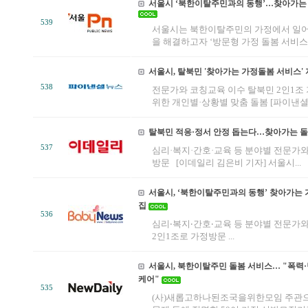
서울시 ‘북한이탈주민과의 동행’…찾아가는 
539
서울시는 북한이탈주민의 가정에서 일어
을 해결하고자 ‘방문형 가정 돌봄 서비스’를
서울시, 탈북민 '찾아가는 가정돌봄 서비스'
538
전문가와 코칭교육 이수 탈북민 2인1
위한 개인별·상황별 맞춤 돌봄 [파이낸셜뉴
탈북민 적응·정서 안정 돕는다…찾아가는 
537
심리·복지·간호·교육 등 분야별 전문가
방문 [이데일리 김은비 기자] 서울시...
서울시, ‘북한이탈주민과의 동행’ 찾아가는 
집
536
심리‧복지‧간호‧교육 등 분야별 전문가
2인1조로 가정방문 ...
서울시, 북한이탈주민 돌봄 서비스… "폭력·
케어"
535
(사)새롭고하나된조국을위한모임 주관으