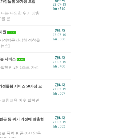
관리자
가정돌봄 50가정 모집
22·07·19
hit : 519
나는 다양한 위기 상황
 본...
관리자
 지원
22·07·19
hit : 500
조 가정방문건강한 정착을
스]...
관리자
돌봄 서비스
22·07·19
hit : 488
와탈북민 2인1조로 가정
관리자
가정돌봄 서비스 50가정 모
22·07·19
hit : 507
와 코칭교육 이수 탈북민
관리자
빈곤 등 위기 가정에 맞춤형
22·07·19
hit : 583
로 폭력·빈곤·자녀양육