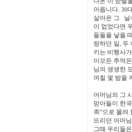
나온 이 맏딸
아픕니다. 3
살아온 그 날
이 없었다면 
들들을 낳을 때
랑하던 일, 두
키는 비행사가
이모든 추억은
님의 생생한 
며칠 몇 밤을 
어머님의 그 
맏아들이 한국
족”으로 몰려
뜨리던 어머님
그때 우리들은