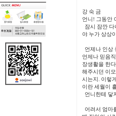
강 숙 금
언니! 그동안
잠시 잠깐 다
야 누가 상상
언제나 인상 좋
언제나 믿음직
장생활을 한다
해주시던 이모
시는지. 이렇게
이란 세월이 
언니한테 닿지
어려서 엄마를