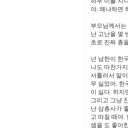
하루 이틀 지
야. 왜냐하면
부모님께서는 
난 고난을 몇 
초로 진짜 총을
넌 남한이 한
나도 마찬가지
서툴러서 말이
무 싫었어. 한
이 싫다. 하지
그리고 그냥 친
난 삼총사가 좋
고 따질 때야.
셈을 도 좋아한