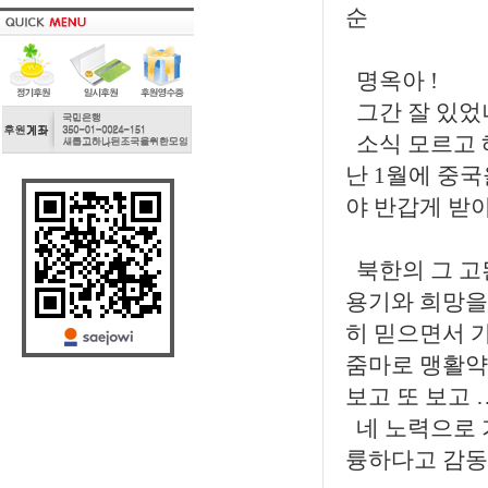
순
명옥아 !
그간 잘 있었
소식 모르고 
난 1월에 중국
야 반갑게 받
북한의 그 고
용기와 희망을 
히 믿으면서 
줌마로 맹활약
보고 또 보고 
네 노력으로 
륭하다고 감동된