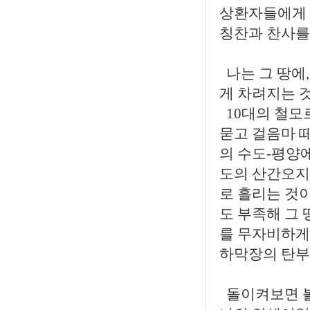
상환자들에게 
칭찬과 찬사를
나는 그 땅에,
게 차려지는 
10대의 철모
묻고 걸음마 
의 수도-평양
도의 산간오지
로 흘리는 것
도 부족해 그
를 무자비하게
하막장의 탄부로
돌이켜보면 볼