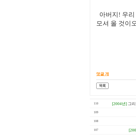
아버지! 우리
모셔 올 것이
아버지
희옥
덧글 개
[2004년]
그리
110
109
108
[20
107