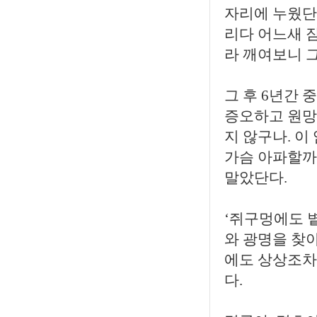
자리에 누웠단
리다 어느새 
라 깨여보니 
그 후 6년간
증오하고 원망
지 않구나. 
가슴 아파할까
말았단다.
‘쥐구멍에도 
와 광명을 찾아
에도 상상조차
다.