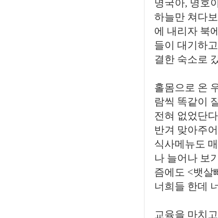
명국아, 명호야
하늘만 쳐다보던
에 내리자 북
들이 대기하고 
결한 숙소로 
홀몸으로 온 
람씩 똑같이 
전혀 없었단다
반겨 맞아주어 
식사메뉴도 매
나 늘어나 보기
즘에도 <뱃살
너희들 한데 
교육을 마치고