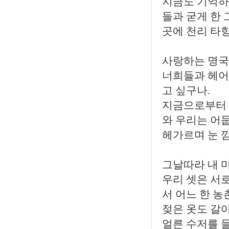
지금도 기억하
들과 굳게 한 
곳에 천리 타향
사랑하는 명국아
너희들과 헤어
고 싶구나.
지금으로부터 
와 우리는 어
헤가르며 눈 
그날따라 내 
우리 셋은 서로
서 어느 한 농
젖은 옷도 갈
얼른 수저를 