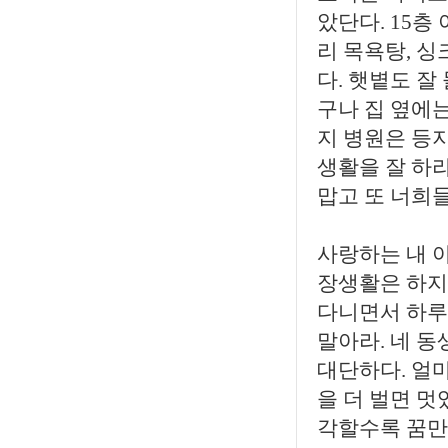
았단다. 15층
리 목욕탕, 
다. 햇볕도 잘
구나 집 옆에
지 병원은 등지
생활을 잘 하
맙고 또 너희들
사랑하는 내 
장생활은 하지
다니면서 하루
말아라. 네 
대단하다. 얼
을 더 벌면 멋
각할수록 꿈만