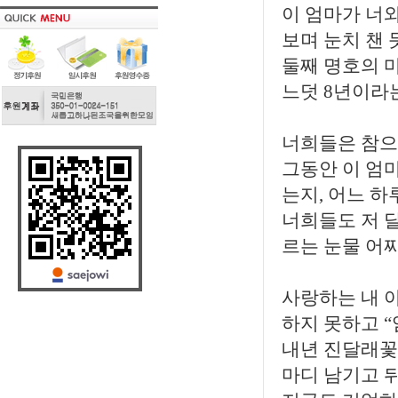
이 엄마가 너
보며 눈치 챈
둘째 명호의 
느덧 8년이라
너희들은 참으
그동안 이 엄마
는지, 어느 하
너희들도 저 
르는 눈물 어찌
사랑하는 내 아
하지 못하고 
내년 진달래꽃
마디 남기고 