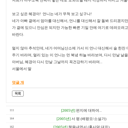
저희가 아무쪼록 연락이 닿는 데로 도와드릴 테니 걱정하지 마시고 겨울이
보고 싶은 혜경아! 언니는 네가 무척 보고 싶구나!
네가 아빠 곁에서 엄마를 대신해서, 언니를 대신해서 잘 돌봐 드리겠지만 
가 곁에 있으니 안심은 되지만 가능한 빠른 기일 안에 여기로 데려오려고
바란다.
멀지 않아 추석인데, 네가 어머님산소에 가서 이 언니 대신해서 술 한잔 
주기 바라며, 멀리 있는 이 언니는 먼 북녘 하늘 바라보며, 다시 만날 날을
아버님, 혜경아 다시 만날 그날까지 꼭건강하기 바라며...
서울에서 딸
덧글 개
[2005년]
편지에 대하여...
111
[2005년]
서 평 (배평모/소설가)
164
[2005년]
책을내면서 (홍사덕 대표)
162