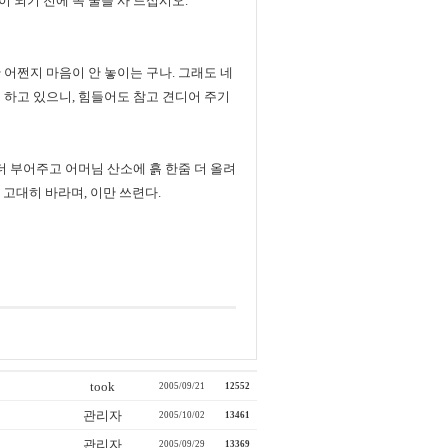
 되기 전에 꼭 꿀을 사 드십시오.
어쩐지 마음이 안 놓이는 구나. 그래도 네
 하고 있으니, 힘들어도 참고 견디어 주기
더 부어주고 어머님 산소에 흙 한줌 더 올려
 고대히 바라며, 이만 쓰련다.
took
2005/09/21
12552
관리자
2005/10/02
13461
관리자
2005/09/29
13369