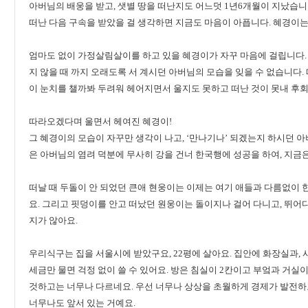
아버님의 배웅을 받고, 샛별 땅을 떠난지도 어느덧 1년6개월이 지났습니
떠난 다음 구속을 받았을 걸 생각하면 지금도 마음이 아픕니다. 혜경이는
엄마도 없이 가정살림살이를 하고 있을 혜경이가 자꾸 마음에 걸립니다. 
지 않을 때 까지 오래도록 서 계시던 아버님의 모습을 잊을 수 없습니다.
이 눈치를 챌까봐 두려워 헤어지면서 울지도 못하고 떠난 것이 못내 후
따라오겠다며 울면서 헤여진 혜경이!
그 혜경이의 모습이 자꾸만 생각이 나고, ‘만나기나’ 되겠는지 하시던 
은 아버님의 염려 덕분에 무사히 강을 건너 한국행에 성공을 하여, 지금
떠날 때 두돌이 안 되었던 큰애 현웅이는 이제는 여기 애들과 다름없이 
요. 그리고 핏덩이를 안고 떠났던 원웅이는 돌이지나 걸어 다니고, 뛰
지가 않아요.
우리식구는 집을 서울시에 받았구요, 22평에 살아요. 집안에 화장실과, 
세금만 물면 걱정 없이 쓸 수 있어요. 방은 침실이 2칸이고 부엌과 거실
것하고는 너무나 다르네요. 우선 너무나 상상을 초월하게 경제가 발전하고
너무나도 앞서 있는 거예요.