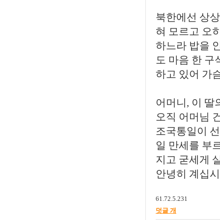
북한에선 상상
혀 모르고 오
하느라 밥을 
도 마음 한 
하고 있어 가
어머니, 이 딸
오직 어머님 
조국통일이 선
일 만세를 부
지고 굳세게 
안녕히 계십시
61.72.5.231
덧글 개