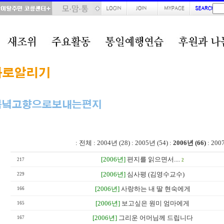
total : 66, page : 1 / 4, connect : 0
:
전체
:
2004년 (28)
:
2005년 (54)
:
2006년 (66)
:
200
[2006년]
편지를 읽으면서....
217
2
[2006년]
심사평 (김영수교수)
229
[2006년]
사랑하는 내 딸 현숙에게
166
[2006년]
보고싶은 원미 엄마에게
165
[2006년]
그리운 어머님께 드립니다
167