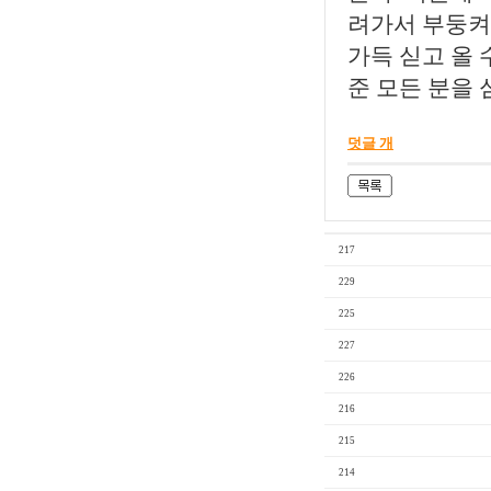
려가서 부둥켜
가득 싣고 올 
준 모든 분을
덧글 개
217
229
225
227
226
216
215
214