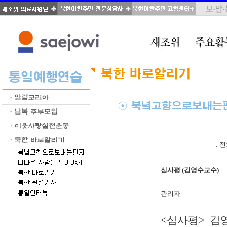
total : 66, page : 1 / 4, connect : 0
:
전
심사평 (김영수교수)
관리자
<심사평> 김