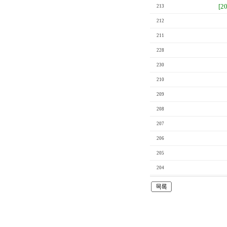
[2
213
212
211
228
230
210
209
208
207
206
205
204