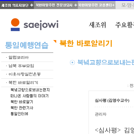
total : 66, page : 1 / 4, connect : 0
:
전
심사평 (김영수교수)
관리자
<심사평> 김