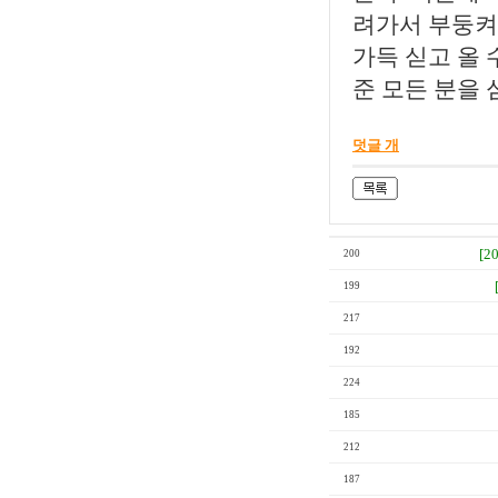
려가서 부둥켜
가득 싣고 올 
준 모든 분을
덧글 개
[2
200
199
217
192
224
185
212
187