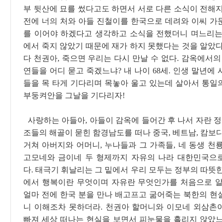
부 뒷산에 묘를 썼다고도 하면서 서로 다른 소식이 전해지
전에 너의 처와 아들 진철이를 한국으로 데려와 이씨 가
를 이어야 하겠다고 생각하고 소식을 전했더니 며느리는
에서 죽지 않았기 때문에 재가 하지 못했다는 것을 알았다
다 천권아, 죽으면 우리는 다시 만날 수 없다. 감옥에서의
연들을 어디 묻고 죽겠느냐? 내 나이 68세. 인생 말년에
들을 목 타게 기다리며 목놓아 울고 있는데 살아서 통일
부둥켜안을 그날을 기다리자!
사랑하는 아들아, 아들이 감옥에 들어간 후 나서 자란 정
조들의 해골이 묻힌 함경남도를 떠나 중국, 베트남, 캄보
거쳐 아버지와 어머니, 누나들과 그 가족들, 네 동생 천
고모네와 금이네 두 형제까지 자유의 나라 대한민국으
다. 태극기 휘날리는 그 밑에서 우리 모두는 정부의 따뜻
에서 행복이란 무엇이며 자유란 무엇인가를 처음으로 알
얼마 전에 한국 분을 만나 배고프고 굶어죽는 북한의 현
니 이해조차 못하더라. 천권아 할머니와 이모네 외삼촌
빠져 세상 떠나는 현실을 보면서 피눈물을 흘리지 않았느