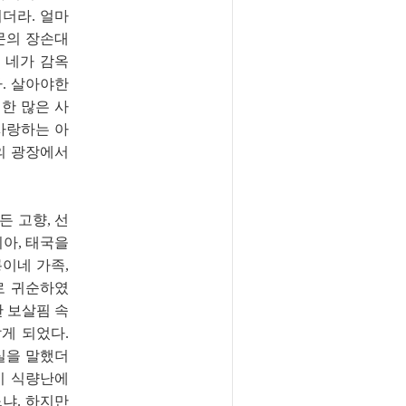
더라. 얼마
문의 장손대
 네가 감옥
. 살아야한
 한 많은 사
 사랑하는 아
의 광장에서
든 고향, 선
디아, 태국을
룡이네 가족,
로 귀순하였
한 보살핌 속
게 되었다.
실을 말했더
이 식량난에
냐. 하지만