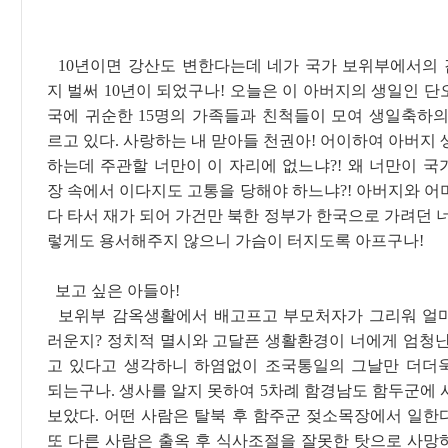
10년이면 강산도 변한다는데 네가 국가 보위부에서의
지 벌써 10년이 되었구나! 오늘은 이 아버지의 생일인 
국에 귀순한 15명의 가족들과 친척들이 모여 생일축하의
르고 있다. 사랑하는 내 맏아들 천권아! 어이하여 아버지
하는데 주관할 너만이 이 자리에 없느냐?! 왜 너만이 국
장 속에서 이다지도 고통을 당해야 하느냐?! 아버지와 어
다 타서 재가 되어 가건만 북한 정부가 한국으로 가려던 
렇게도 용서해주지 않으니 가슴이 터지도록 아프구나!
보고 싶은 아들아!
보위부 감옥생활에서 배고프고 부모처자가 그리워 얼
러운지? 정치적 멸시와 고달픈 생활환경이 너에게 엄청난
고 있다고 생각하니 하염없이 조국통일의 그날만 더더
되는구나. 생사를 알지 못하여 5차례 함경남도 함두군에 
보았다. 어떤 사람은 탈북 후 함주군 젖소목장에서 일한
또 다른 사람은 출옥 후 식사조절을 잘못한 탓으로 사망