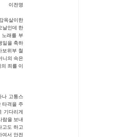
이전명
 감옥살이한
단오날인데 한
 노래를 부
 생일을 축하
가보위부 철
머니의 속은
너의 죄를 이
마나 고통스
 타격을 주
욱 기다리게
사람을 보내
다고도 하고
하여서 안전