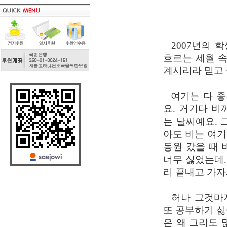
2007년의 학
흐르는 세월 속
계시리라 믿고
여기는 다 좋
요. 거기다 비
는 날씨예요. 
아도 비는 여
동원 갔을 때 
너무 싫었는데.
리 끝내고 가자
허나 그것마저
또 공부하기 싫
은 왜 그리도 