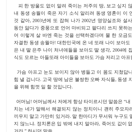
피 한 방울도 없이 말려 죽이는 저주의 땅, 보고 싶지 
내 동생 송월이 죽은 자기 소식 알리려 동생 영혼이 이 
것 같아, 2003년에 또 잡혀 나가 2002년 영양실조와 설
동안 앓다가 중풍으로 언어 마비되고 팔다리 쓰지 못하는
어 이렇게 살 바엔 죽는 것을 선택하겠다며 물 한 모금도
자결한 동생 송월아! 대한민국에 온 네 또래 나이 보아도 
은 내 딸 은주 나이 처녀애들을 보아도 딸 생각, 2004에 
식도 모르는 아들또래 아이들을 보아도 가슴 저리고 아프
가슴 아프고 눈도 보이지 않아 병들고 이 몸도 지쳤답니
힘 낼 겁니다. 고국 땅에 남은 불쌍한 오빠 자식들, 동생 
을 위해 힘껏 일 할 것입니다.
어머님! 어머님께서 저에게 항상 타이르시던 말씀은 “내 
치는 네가 말해서 해결되지 않는 정치이니 괜히 주모자
끼우지 말고 가만히 있거라. 말 한마디가 무서워 누구도 
지 않느냐. 정치론은 입 밖에 내지 말아라, 죽어도 값이 
거라.” 하시던 말씀...