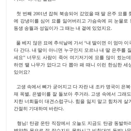
첫 번째 2001년 잡혀 북송되어 갔었을 때 딸 은주 묘를
에 강냉이를 심어 묘를 잃어버리고 가슴속에 피 눈물로
동생 송월과 성일이가 그 때는 내 곁에 있었지요.
풀 베지 않은 묘에 추석날에 가서 “내 딸이면 이 엄마 
다 간다. 내 딸이 아니면 누구인지 모르나 내 딸 은주를 
세요” 너무도 사람이 죽어 여기저기에 묘를 많이 썼는데
하면 땔 나무가 없다고 다 뽑아 패 때니 이런 한심한 세
있어요?
고생 속에서 뼈가 굳어지고 다 자란 내 조카 명국이 은복
재 옥별, 은별이를 잘 돌보아 주거라. 고생 속에서 그래
지한 너희들이 대견스럽구나. 힘을 잃지 말고 힘차게 살
간절히 기대하며 바란다.
형님! 탄광 운탄 직장에서 오늘도 지금도 탄광 동발하
병약한 몸으로 잘 잡수지도 못하시고 비칠대며 동발나무