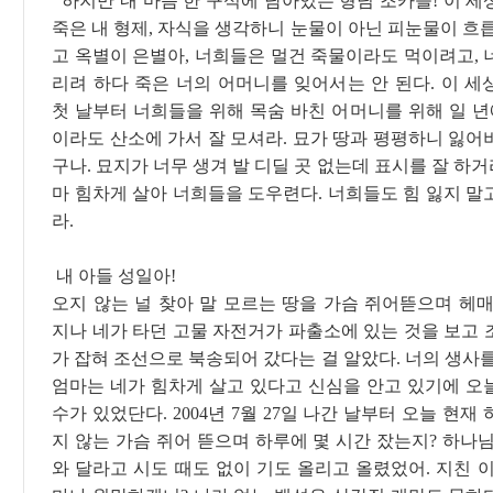
하지만 내 마음 한 구석에 남아있는 형님 조카들! 이 세
죽은 내 형제, 자식을 생각하니 눈물이 아닌 피눈물이 흐
고 옥별이 은별아, 너희들은 멀건 죽물이라도 먹이려고, 
리려 하다 죽은 너의 어머니를 잊어서는 안 된다. 이 세
첫 날부터 너희들을 위해 목숨 바친 어머니를 위해 일 년
이라도 산소에 가서 잘 모셔라. 묘가 땅과 평평하니 잃어
구나. 묘지가 너무 생겨 발 디딜 곳 없는데 표시를 잘 하거라
마 힘차게 살아 너희들을 도우련다. 너희들도 힘 잃지 말
라.
내 아들 성일아!
오지 않는 널 찾아 말 모르는 땅을 가슴 쥐어뜯으며 헤매
지나 네가 타던 고물 자전거가 파출소에 있는 것을 보고 
가 잡혀 조선으로 북송되어 갔다는 걸 알았다. 너의 생사
엄마는 네가 힘차게 살고 있다고 신심을 안고 있기에 오
수가 있었단다. 2004년 7월 27일 나간 날부터 오늘 현재
지 않는 가슴 쥐어 뜯으며 하루에 몇 시간 잤는지? 하나
와 달라고 시도 때도 없이 기도 올리고 올렸었어. 지친 