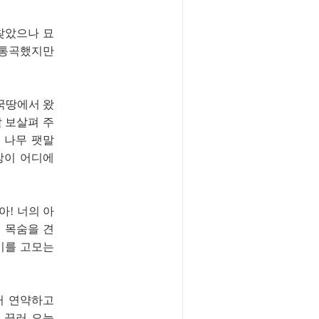
 찾았으나 묘
 통곡했지만
이국땅에서 왔
잘 보살펴 주
 나무 팻말
상이 어디에
아! 너의 아
도 목숨을 견
기를 고모는
러 연약하고
 끌러 오늘