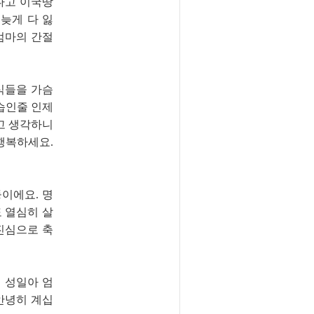
다고 이국땅
늦게 다 잃
 엄마의 간절
자식들을 가슴
모습인줄 인제
고 생각하니
행복하세요.
이에요. 명
 열심히 살
진심으로 축
 성일아 엄
안녕히 계십