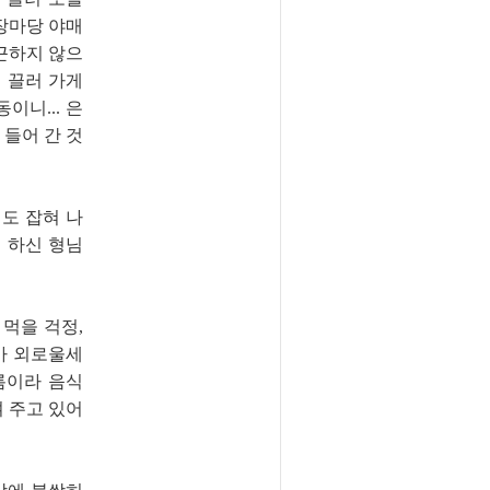
장마당 야매
출근하지 않으
에 끌러 가게
이니... 은
 들어 간 것
도 잡혀 나
 하신 형님
먹을 걱정,
가 외로울세
름이라 음식
여 주고 있어