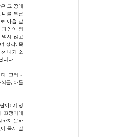
않은 그 땅에
언니를 부른
사로 아홉 달
 폐인이 되
 먹지 않고
너 생각, 죽
잡혀 나가 소
답니다.
다. 그러나
자식들, 아들
딸아! 이 정
라 꼬쟁기에
말하지 못하
없이 죽지 말