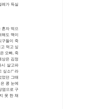
벌레가 득실
을 혼자 먹으
가려해도 맥이
 식구들이 죽
리고 먹고 싶
은 오빠, 죽
 세상은 김정
다시 살고파
 싶소!” 라
 없었던 그때
썩은 콩 눈에
장염으로 구
지 못 한 채