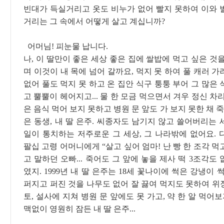
빈대가 득실거리고 옷도 비누가 없어 빨지 못하여 이와 
거리는 그 속에서 어떻게 살고 계십니까?
어머님! 피눈물 납니다.
나, 이 딸만이 좋은 세상 좋은 집에 쌀밥에 먹고 싶은 것
며 이것이 내 목에 넘어 갈까요, 먹지 못 하여 풀 캐러 
없어 풀도 먹지 못 하고 온 집안 식구 퉁퉁 부어 그 많은
고 뿔뿔이 헤어지고... 물 한 모금 먹으면서 겨우 정신 차
은 음식 먹어 보지 못하고 병원 문 앞도 가 보지 못한 채 죽
은 동생, 내 딸 은주. 씨종자도 남기지 않고 쓸어버리는
일이 통치하는 저주로운 그 세상, 그 나라밖에 없어요. 
팔십 고령 어머니에게 “살고 싶어 엄마! 난 빵 한 조각 먹고
고 말하던 오빠... 죽어도 그 앞에 놓을 제사 떡 3조각도
였지. 1999년 내 딸 은주는 18세 꽃나이에 썩은 강냉이 
퍼지고 퍼진 것을 나무도 없어 잘 끓여 먹지도 못하여 위
토, 설사에 지쳐 병원 문 앞에도 못 가고, 약 한 알 먹어보
맥없이 영원히 잠든 내 딸 은주...