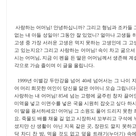
김승
사랑하는 어머님! 안녕하십니까? 그리고 형님과 조카들 
없는 내 아들 성일아! 그동안 잘 있었니? 얼마나 고생들 
고생 중 가장 서러운 고생은 먹지 못하는 고생인데 그 고
고 있는지요? 그리고 사랑하는 어머님! 속이 차고 굶으셔
시는 어머님, 지금 이 펜을 든 딸은 어머님께서 생존해 
각으로 가슴 졸이며 이 글을 올립니다.
1999년 이별강 두만강을 넘어 40세 넘어서는 그 나이 지
어 머리 희끗한 여인이 당신을 닮은 어머니 모습 그립니다
사랑하는 내 어머님! 85세 넘는 고령에 굶주린 창자 끌
미역을 넣고 이면수를 넣은 국을 시원히 잡숫고 싶다 하시
이 딸을 용서하세요! 어머님 그 소원도 풀어 드리지 못한
요. 죽물도 배를 채울 길 없고 시장하셔 꼬부리고 구석에
셨지만 산 생활이 아닌 지옥 같은 곳, 장판도 깔지 못하
닥 차디 찬 방, 먹을 것도 없고 덮을 트래기(누더기) 속