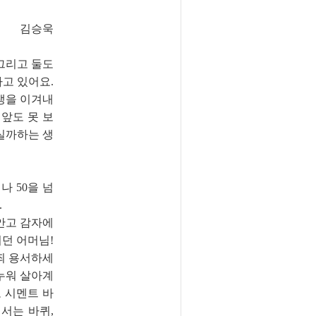
욱
그리고 둘도
하고 있어요.
생을 이겨내
 앞도 못 보
계실까하는 생
나 50을 넘
.
어안고 감자에
던 어머님!
 죄 용서하세
 누워 살아계
고 시멘트 바
에서는 바퀴,