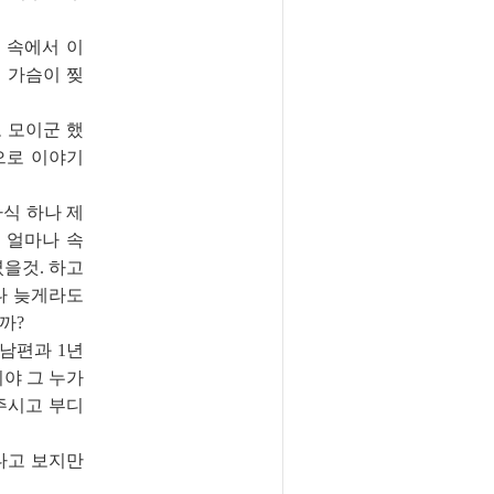
 속에서 이
 가슴이 찢
 모이군 했
으로 이야기
식 하나 제
 얼마나 속
렸을것. 하고
나 늦게라도
까?
남편과 1년
이야 그 누가
주시고 부디
다고 보지만