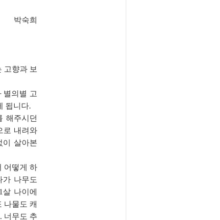
박숙희
 고향과 보
 별의별 고
 됩니다.
를 해주시던
으로 내려와
없이 살아본
 어떻게 하
나가 나무도
1살 나이에
또 나물도 캐
. 너무도 추