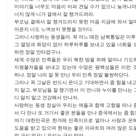
이야기들 너무도 마음이 아파 견딜 수가 없으니 늦게나마
너지 않게 니가 곁에서 잘 챙겨드려라.
부모님 곁에서 잘 챙겨드리지 못한 마음 지금에 와서 얼
아픈지 너도 느껴보지 못했을 것이다.
그러니 사랑하는 동생들아. 꼭 어느 때든 남북통일은 이
그 열망과 희망이 없이 하루하루를 보내고 있을 너희들 
하면 정말 안타깝구나.
세계 수많은 민족들은 우리 북한 땅을 위해 얼마나 기도
지원물자들을 보내고 있는데 수많은 평백성들은 이런 
하냐. 정말 나라 잘 못 만난 우리 민족 정말 불쌍하단다.
그러나 꼭 그날은 반드시 온다고 기대하면서 좀 힘을 내고
지 말고, 부모님들 잘 챙기면서 이 언니와 누이를 만나는
디 앓지 말고 건강해서 만나자.
사랑하는 동생 정실아 우리는 애들과 함께 고향을 떠나 
서 다 만나 또 거기서 좋은 분들을 만나 중국에서는 좀 
여기 대한민국은 한겨레 민족이므로 얼마나 사랑과 은
도움을 받고 있으며 현재는 좋은 아파트와 여러 많은 도
런 근심 없으니 우리는 근심 말라.