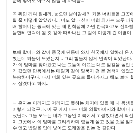
눈에 넣어도 아프지 않을 내 자식들...
꼭 쥐면 깨여 질세라, 놓으면 날아갈세라 키운 너희들을 그곳
될 줄 어떻게 알았겠니... 너도 알다 싶이 너희 외가는 모두 파
배 할머니는 중국에 있는 제 친척집에 가면 한국하고도 전화할 
들한테 연락이 될 것 같아 따라나선 그 길이 이렇게 긴 이별이
보배 할머니와 같이 중국에 단동에 와서 한국에서 일하러 온
했는데 하늘이 도왔는지... 그리 힘들지 않게 연락이 되었단다
가 이 엄마를 찾아왔고 나는 그들이 이끄는 대로 발길을 돌린 
가 갔었던 단동에서는 매일과 같이 탈북자 검 문 검색이 있었
북송하더구나. 다시 너희 있는 곳으로 돌아가자고 해도 보배 
서 살겠다고 하지...
나 혼자는 이러지도 저러지도 못하는 처지에 있을 때 내 동생
이렇게 되었구나. 이 곳 에서 나는 너희 외할아버지와 할머니 
났단다. 그들 모두는 내가 그동안 이북에서 고생했다면서 최선
이 그곳에서 이 엄마를 그리워하며 힘들게 살고 있을 것을 알기
수 없고 밥알을 입에 넣어도 모래알을 씹는 것 같단다.