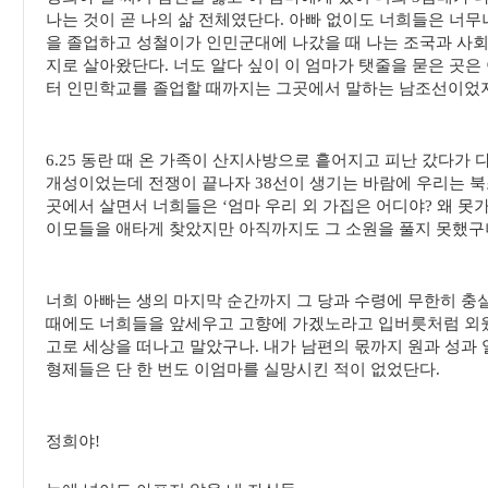
나는 것이 곧 나의 삶 전체였단다. 아빠 없이도 너희들은 너무
을 졸업하고 성철이가 인민군대에 나갔을 때 나는 조국과 사회 
지로 살아왔단다. 너도 알다 싶이 이 엄마가 탯줄을 묻은 곳은
터 인민학교를 졸업할 때까지는 그곳에서 말하는 남조선이었지
6.25 동란 때 온 가족이 산지사방으로 흩어지고 피난 갔다가
개성이었는데 전쟁이 끝나자 38선이 생기는 바람에 우리는 북
곳에서 살면서 너희들은 ‘엄마 우리 외 가집은 어디야? 왜 못가
이모들을 애타게 찾았지만 아직까지도 그 소원을 풀지 못했구
너희 아빠는 생의 마지막 순간까지 그 당과 수령에 무한히 충실
때에도 너희들을 앞세우고 고향에 가겠노라고 입버릇처럼 외웠
고로 세상을 떠나고 말았구나. 내가 남편의 몫까지 원과 성과
형제들은 단 한 번도 이엄마를 실망시킨 적이 없었단다.
정희야!