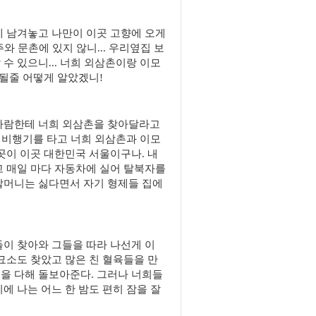
에 남겨놓고 나만이 이곳 고향에 오게
주와 문촌에 있지 않니... 우리옆집 보
수 있으니... 너희 외삼촌이랑 이모
 될줄 어떻게 알았겠니!
 사람한테 너희 외삼촌을 찾아달라고
. 비행기를 타고 너희 외삼촌과 이모
곳이 이곳 대한민국 서울이구나. 내
고 매일 마다 자동차에 실어 탈북자를
할머니는 싫다면서 자기 형제들 집에
들이 찾아와 그들을 따라 나선게 이
묘소도 찾았고 많은 친 혈육들을 만
을 다해 돌보아준다. 그러나 너희들
에 나는 어느 한 밤도 편히 잠을 잘