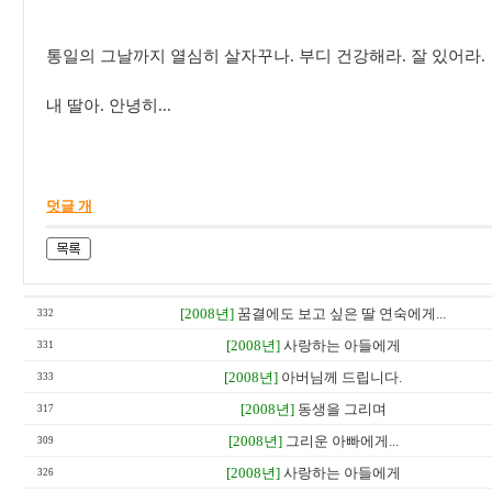
통일의 그날까지 열심히 살자꾸나. 부디 건강해라. 잘 있어라.
내 딸아. 안녕히...
덧글 개
[2008년]
꿈결에도 보고 싶은 딸 연숙에게...
332
[2008년]
사랑하는 아들에게
331
[2008년]
아버님께 드립니다.
333
[2008년]
동생을 그리며
317
[2008년]
그리운 아빠에게...
309
[2008년]
사랑하는 아들에게
326