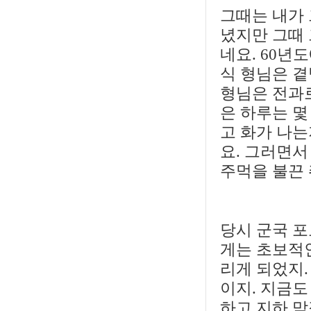
그때는 내가
녔지만 그때 
네요. 60년
식 형님은 곁
형님은 전과
은 하루는 몇
고 화가 나는
요. 그러면서
주먹을 불끈
당시 군국 포
게는 초보적인
리게 되었지.
이지. 지금
하고 지하 막