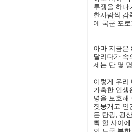
투쟁을 하다
한사람씩 감쪽
에 국군 포로
아마 지금은 
달리다가 속
제는 단 몇 
이렇게 우리
가혹한 인생
명을 보호해
짓뭉개고 인간
든 탄광, 광
빡 할 사이에
의 노굴 북한