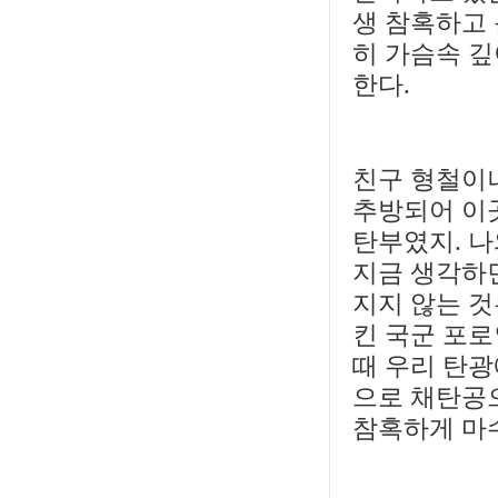
생 참혹하고 
히 가슴속 깊
한다.
친구 형철이
추방되어 이
탄부였지. 나
지금 생각하면
지지 않는 것
킨 국군 포로
때 우리 탄광
으로 채탄공으
참혹하게 마수