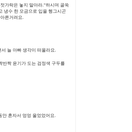
 젓가락은 놓지 말아라.”하시며 골쑥
고 냉수 한 모금으로 입을 헹그시곤
 아른거려요.
서 늘 아빠 생각이 떠올라요.
반짝반짝 윤기가 도는 검정색 구두를
안 혼자서 엉엉 울었었어요.