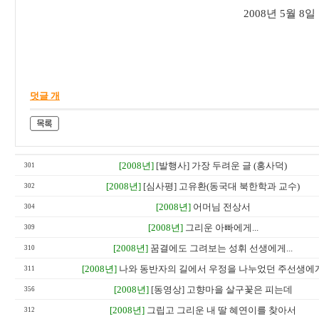
2008년 5월 
덧글 개
[2008년]
[발행사] 가장 두려운 글 (홍사덕)
301
[2008년]
[심사평] 고유환(동국대 북한학과 교수)
302
[2008년]
어머님 전상서
304
[2008년]
그리운 아빠에게...
309
[2008년]
꿈결에도 그려보는 성휘 선생에게...
310
[2008년]
나와 동반자의 길에서 우정을 나누었던 주선생에
311
[2008년]
[동영상] 고향마을 살구꽃은 피는데
356
[2008년]
그립고 그리운 내 딸 혜연이를 찾아서
312