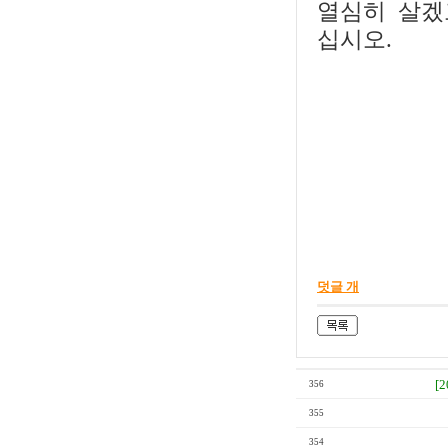
열심히 살겠
십시오.
덧글 개
[
356
355
354