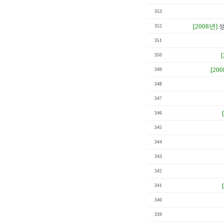
353
[2008년]
생
352
351
350
[20
349
348
347
346
345
344
343
342
341
340
339