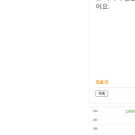
어요.
안
덧글 개
[200
384
385
386