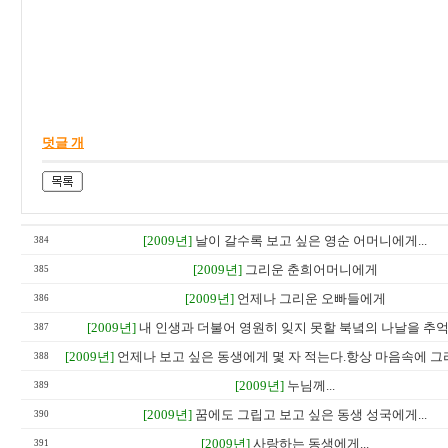
서울
덧글 개
[2009년]
날이 갈수록 보고 싶은 영순 어머니에게...
384
[2009년]
그리운 춘희어머니에게
385
[2009년]
언제나 그리운 오빠들에게
386
[2009년]
내 인생과 더불어 영원히 잊지 못할 북녘의 나날을 추억하
387
[2009년]
언제나 보고 싶은 동생에게 몇 자 적는다.항상 마음속에 그
388
[2009년]
누님께...
389
[2009년]
꿈에도 그립고 보고 싶은 동생 성국에게...
390
[2009년]
사랑하는 동생에게...
391