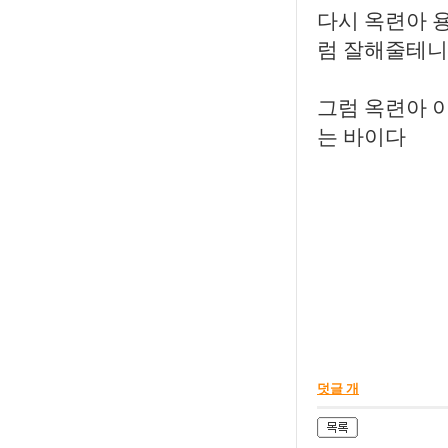
다시 옥련아 용
럼 잘해줄테니
그럼 옥련아 
는 바이다
덧글 개