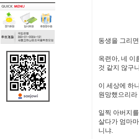
동생을 그리면
옥련아, 네 
것 같지 않구나
이 세상에 하나
원망했으리라 
일찍 아버지를
살다가 엄마마
니냐.