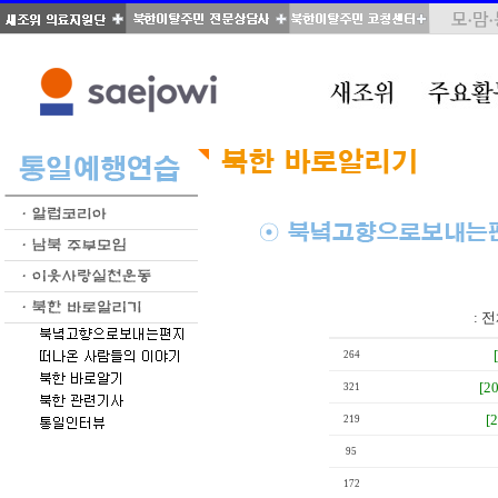
total : 346, page : 11 / 18, connect : 0
:
전
264
[2
321
[
219
95
172