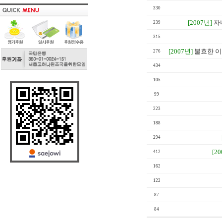
330
[2007년]
자
239
315
[2007년]
불효한 이
276
434
105
99
223
188
294
[2
412
162
122
87
84