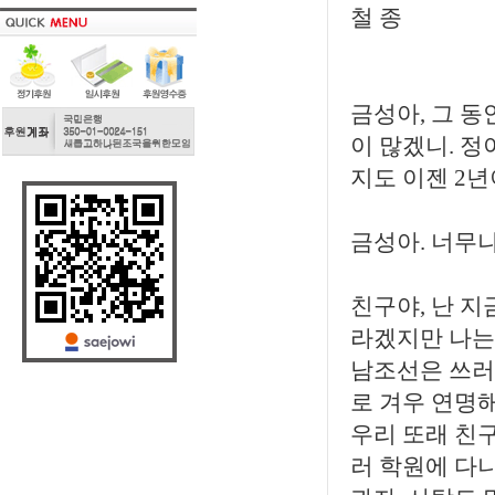
철 종
금성아, 그 동
이 많겠니. 정
지도 이젠 2년
금성아. 너무
친구야, 난 지
라겠지만 나는
남조선은 쓰러
로 겨우 연명
우리 또래 친
러 학원에 다