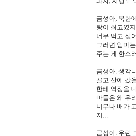
과자, 사탕도
금성아, 북한에
탕이 최고였지
너무 먹고 싶
그러면 엄마는 
주는 게 한스
금성아. 생각
끌고 산에 갔
한테 역정을 내
마들은 왜 우
너무나 배가 고
지…
금성아. 우린 