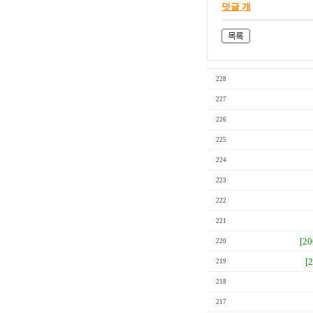
덧글 개
228
227
226
225
224
223
222
221
[2
220
[
219
218
217