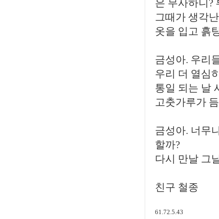
은 무사하니?
그때가 생각난
옷을 입고 흙
금성아. 우리
우리 더 열심히
통일 되는 날
고춧가루가 듬
금성아. 너무나
할까?
다시 만날 그
친구 철종
61.72.5.43