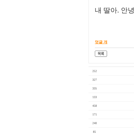
내 딸아. 안녕히
덧글 개
252
327
335
133
458
171
240
85