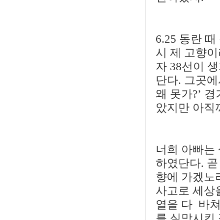
6.25 동란
시 제 고향
자 38선이 
단다. 그곳에
왜 못가?’ 
았지만 아직
너희 아빠는 
하였단다. 곧
향에 가겠노
사고로 세상을
열을 다 바쳐
를 실망시킨 