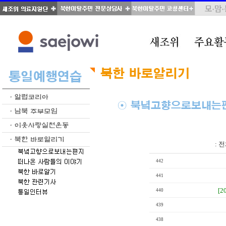
total : 39, page : 2 / 2, connect : 0
:
전
442
441
[2
440
439
438