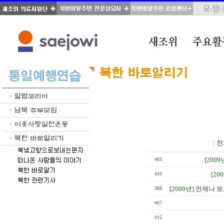
total : 38, page : 2 / 2, connect : 0
:
전
[2009
403
[20
410
[2009년]
언제나 보
388
407
415