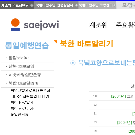
total : 28, page : 2 / 2, connect : 0
:
전
[2004년]
그리
110
92
[
91
[2004년]
93
[20
89