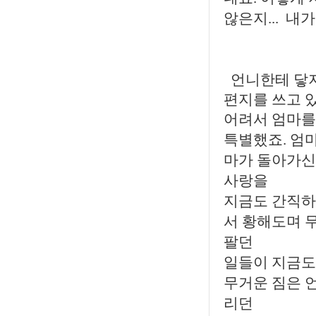
않은지... 내
언니한테 닿지
편지를 쓰고 
어려서 엄마를
특별했죠. 엄
마가 돌아가신
사랑을
지금도 간직하
서 황해도며 
팔던
일들이 지금도
무거운 짐은 
리던