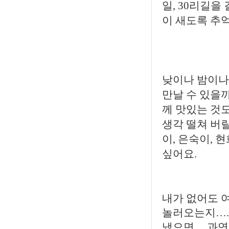
일, 30리길을
이 새도록 추억
낮이나 밤이나
만날 수 있을까
께 맛있는 것
생각 떨쳐 버릴
이, 은숙이, 
싶어요.
내가 없어도 
놀러오는지….
냈으면 ... 과