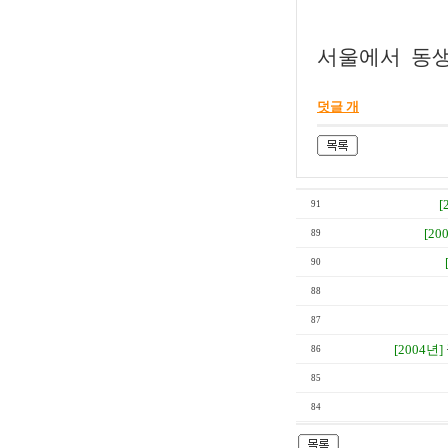
서울에서 동생
덧글 개
[
91
[20
89
90
88
87
[2004년]
86
85
84