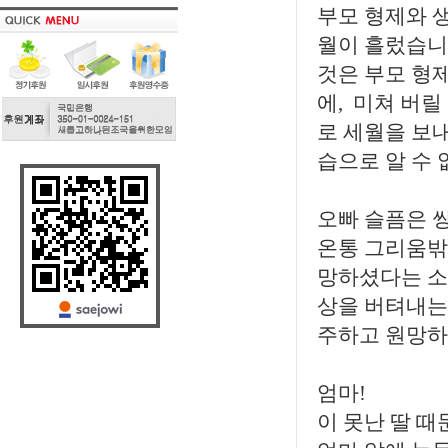
부모 형제와 
월이 흘렀습니다
것은 부모 형
에, 미쳐 버릴
로 세월을 보
습으로 알 수 
오빠 슬픔은 
온통 그리움밖
망하셨다는 소식
상을 버텨내는가
주하고 원망하
엄마!
이 못난 딸 