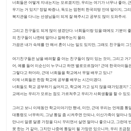
너희들은 어떻게 지내는지는 모르겠지만, 우리는 여기가 너무나 좋아, 
우기는 거 있지? 정말 짜증나, 독도는 엄현히 한국의땅 인데 말이지, 
복지관을 다니는 선생님들이 되게 잘 해주시고 공부도 많이 도와주셔.
그리고 친구들도 되게 많이 생겼단다. 너희들이랑 있을 때에도 기분이 
의 친구들이 나한테 얼마나 잘해주는지 몰라.
가끔은 내가 숙제를 안 해서 혼이 나는 일도 있지만, 그래도 친구들이 그
여기친구들은 남을 배려할 줄 아는 친구들이 많이 있는 것이, 그리고 
어, 예를 들어 이순신이 누구냐고 하면 별로모르잖아? 근데 한국아이들은
그렇다고 하더라, 근데 너희들을 학교에서 무얼 배우고 있니?
이제 너희들은 한참 학교에 공부를 배우는 시간이겠다.
너희들도 학교 공부하기 싫어지고, 학교에 가고 싶지 않을 때가있겠지? 
교에서는 우리가 모르는 점도 가르쳐주고 우리가 사회생활을 할 수 있도
그러고 보니 이제동안 학교이야기만 했네, 미안, 근데 우리는 언제쯤 통
대통령도 너무하지, 그냥 통일 좀 시켜주면 안되나, 이산가족이 얼마나 
만나서 알콩 달콩 가정을 다시 꾸리면서 살면 얼마나 좋으냐고, 그런데
못 한는 거 같아, 그치만 나중에 통일이 될 가망은 있으니까, 우리 조금