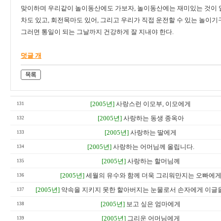
맞이하며 우리같이 놀이동산에도 가보자, 놀이동산에는 재미있는 것이 얼
차도 있고, 회전목마도 있어, 그리고 우리가 직접 운전할 수 있는 놀이기
그러면 통일이 되는 그날까지 건강하게 잘 지내야 한다.
덧글 개
[2005년]
사랑스런 이모부, 이모에게
131
[2005년]
사랑하는 동생 종옥아
132
[2005년]
사랑하는 딸에게
133
[2005년]
사랑하는 어머님께 올립니다.
134
[2005년]
사랑하는 할머님께
135
[2005년]
세월의 유수와 함께 더욱 그리워만지는 오빠에
136
[2005년]
약속을 지키지 못한 할아버지는 눈물로서 손자에게 이글을
137
[2005년]
보고 싶은 엄마에게
138
[2005년]
그리운 어머님에게
139