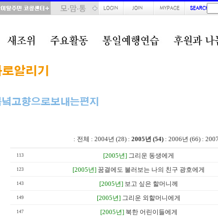
total : 54, page : 2 / 3, connect : 0
:
전체
:
2004년 (28)
:
2005년 (54)
:
2006년 (66)
:
200
[2005년]
그리운 동생에게
113
[2005년]
꿈결에도 불러보는 나의 친구 광호에게
123
[2005년]
보고 싶은 할머니께
143
[2005년]
그리운 외할머니에게
149
[2005년]
북한 어린이들에게
147