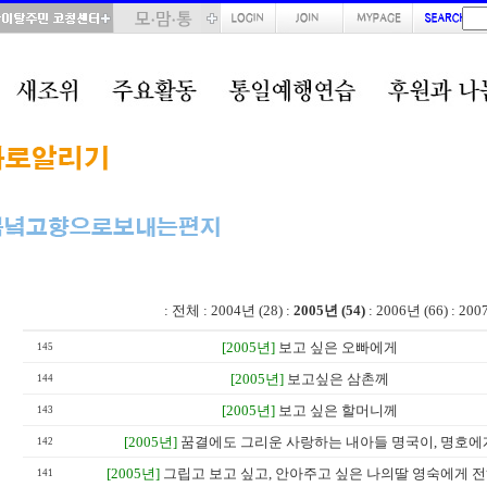
total : 54, page : 2 / 3, connect : 0
:
전체
:
2004년 (28)
:
2005년 (54)
:
2006년 (66)
:
200
[2005년]
보고 싶은 오빠에게
145
[2005년]
보고싶은 삼촌께
144
[2005년]
보고 싶은 할머니께
143
[2005년]
꿈결에도 그리운 사랑하는 내아들 명국이, 명호에
142
[2005년]
그립고 보고 싶고, 안아주고 싶은 나의딸 영숙에게 
141