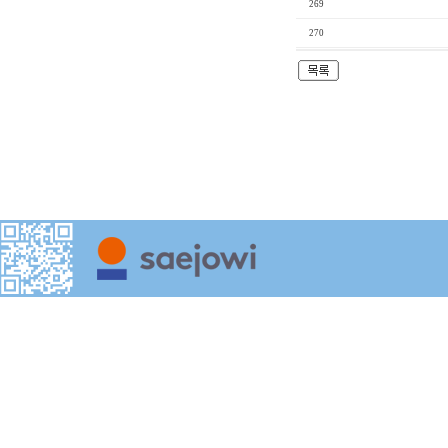
269
270