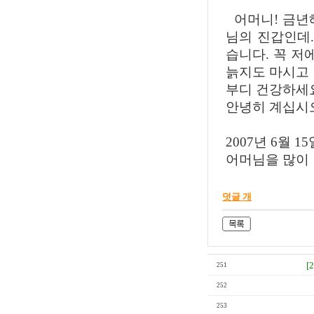
어머니! 금년
님의 진갑인데.
습니다. 꼭 저
늙지도 마시고 
부디 건강하세
안녕히 계십시
2007년 6월 15
어머님을 많이 
덧글 개
[
251
252
253