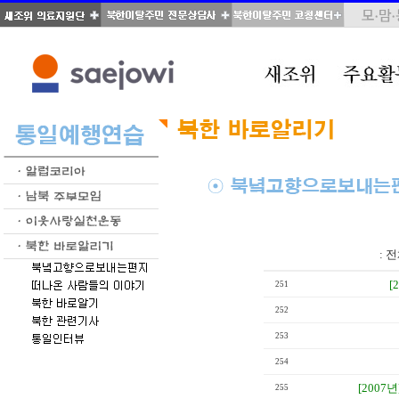
total : 70, page : 2 / 4, connect : 0
:
전
[
251
252
253
254
[2007년
255