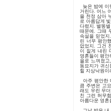
늦은 밤에 이
거린다. 어느 
을 천정 삼아 
로 아름답게 
다렸지. 별똥별
때문에. 그때
속설을 믿었지.
린 너무 평안
없었지. 그건 
이 짙게 내린
영혼들이 평안히
을로 느껴졌고,
동묘지가 귀신
힐 지상낙원이
아주 평안한 
큼 주변은 고요
래도 우린 무
친 그런 허무함
아름다운 영혼
그날 밤은 내