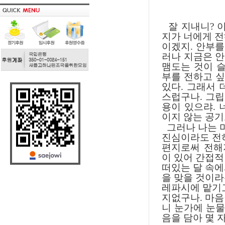
잘 지내니? 이
지가 너에게 전
이겠지. 안부를
러나 지금은 
맴도는 것이 슬
부를 전하고 싶
있다. 그래서 
스럽구나. 그립
용이 있으랴. 
이지 않는 공기
그러나 나는 
진심이라도 전하
편지로써 전해
이 있어 간접적
떠있는 달 속에
을 맞을 것이라
레파시에 맡기고
지없구나. 마음
니 눈가에 눈물
음을 담아 몇 자