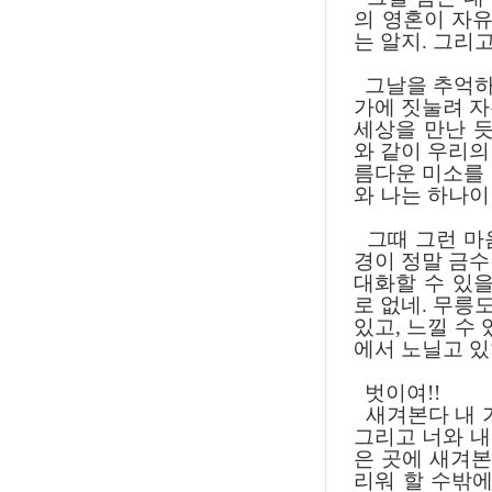
의 영혼이 자
는 알지. 그리
그날을 추억하
가에 짓눌려 자
세상을 만난 듯
와 같이 우리의
름다운 미소를 
와 나는 하나이
그때 그런 마
경이 정말 금수
대화할 수 있을
로 없네. 무릉
있고, 느낄 수
에서 노닐고 있
벗이여!!
새겨본다 내 가
그리고 너와 내
은 곳에 새겨본
리워 할 수밖에