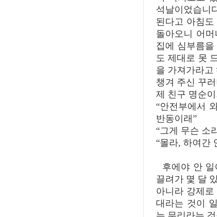
석날이었습니다
된다고 아침도
돌아오니 어머
집에 심부름을
도 제대로 못 
을 가져가라고 
챙겨 주신 꾸러
제 친구 명순이
“안전부에서 와
반동이래”
“그게 무슨 소
“몰라, 하여간
후에야 안 일
끌려가 몇 달 
아니라 강제로
대라는 것이 
는 무리라는 것