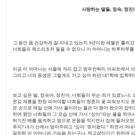
사랑하는 딸들, 정숙, 정진
그 동안 몸 건강하게 잘 지내고 있는지 9년이란 세월은 흘러
너희들의 목소리조차 들을 수 없으니 이 어머니는 하루하루를
지금 이 어머니는 서울에 자리 잡고 방두칸짜리 아파트에서 아
그리고 너의 동생은 그렇게도 가고 싶어 하던 대7학에 입학하
보고 싶은 딸, 정숙아, 정진아, 너희들이 무슨 죄가 있겠느냐.
온갖 재롱을 한창 피어야할 너희들이 청춘의 꽃 피워보지도 
은 손으로 매일 산에 가서 풀이라는 풀은 다 뜯어 왔으며 잡히
하여 왔던 너희들의 그 모습 산에 가서 “싱아”라는 풀을 꺽어
허기진 배를 움켜쥐고 땀으로 온몸을 적시면서 집에 들어오면
푸지? 내가 산에서 엄마주려고 ‘싱아’ 꺾어왔다.” 하면서 꺼
일처럼 이 어머니의 가슴을 치는구나. 먹고살아가기 위하여 1