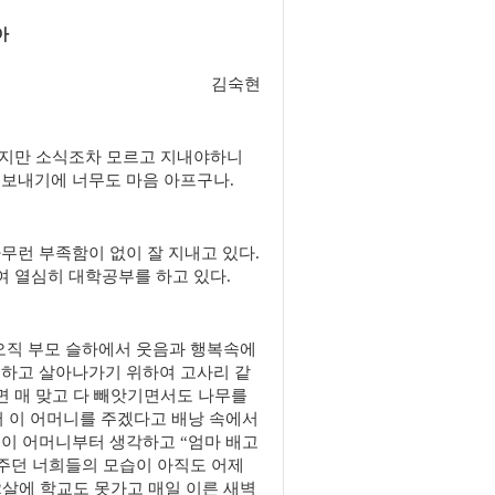
아
김숙현
갔지만 소식조차 모르고 지내야하니
 보내기에 너무도 마음 아프구나.
무런 부족함이 없이 잘 지내고 있다.
여 열심히 대학공부를 하고 있다.
 오직 부모 슬하에서 웃음과 행복속에
못하고 살아나가기 위하여 고사리 같
면 매 맞고 다 빼앗기면서도 나무를
서 이 어머니를 주겠다고 배낭 속에서
 이 어머니부터 생각하고 “엄마 배고
내주던 너희들의 모습이 아직도 어제
2살에 학교도 못가고 매일 이른 새벽