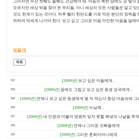
그러자면 우선 첫째도 둘째도 건강해야 돼. 어둠의 북한 땅에도 곧 빛이 
모르지만 세상 밖을 찾아 온 우리들, 아니 세상의 모든 사람들은 알고 있
것도 한계가 있는 것이다. 하루 빨리 한반도를 가로 막은 분단의 장벽을
위하여 억세게 나가야 한다. 보고 싶고 그리운 마음 마안한 마음을 달래며
덧글 개
[2009년]
보고 싶은 아들에게...
392
[2009년]
꿈에도 그립고 보고 싶은 동생 성국에게...
390
[2009년]
언제나 보고 싶은 동생에게 몇 자 적는다.항상 마음속에 그
388
[2009년]
누님께...
389
[2009년]
내 인생과 더불어 영원히 잊지 못할 북녘의 나날을 추억하
387
[2009년]
언제나 그리운 오빠들에게
386
[2009년]
그리운 춘희어머니에게
385