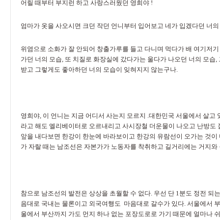
어릴 때부터 부지런 하고 사랑스러웠던 영희야 !
엄마가 옷을 사오시면 크던 작던 언니부터 입어보고 네가 입겠다던 너의 
위염으로 소화가 잘 안되어 창출가루를 들고 다니며 먹다가 배 여기저기 
가던 너의 모습, 또 치질로 화장실에 갔다가는 울다가 나오던 너의 모습,
받고 그렇게도 좋아하던 너의 모습이 잊혀지지 않는구나.
영희야, 이 언니는 지금 어디서 사는지 모르지 .대한민국 서울에서 살고 있
라고 해도 엘리베이터로 오르내리고 사시장철 더운물이 나오고 난방도 잘
앞을 내다보면 한강이 한눈에 바라보이고 한강의 유람선이 오가는 것이 마
가 자랄 때는 남조선은 자본가가 노동자를 착취하고 길거리에는 거지와 
참으로 남조선의 발전은 상상을 초월할 수 없다. 우선 단 1분도 정전 되
음대로 국내는 물론이고 외국여행도 마음대로 갈수가 있다. 서울에서 부
울에서 부산까지 가도 먼지 하나 없는 포장도로로 가기 때문에 얼마나 