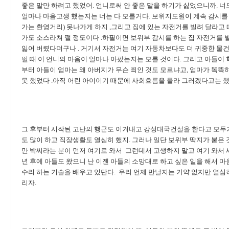
좋은 말만 하려고 했었어. 언니로써 안 좋은 말을 하기가 싫었으니까. 너
얼마나 마음고생 했는지는 너는 다 모를거다. 보위지도원이 계속 감시를 하
가는 환영거리) 못나가게 하지 ,그리고 집에 있는 자전거를 빌려 달라고 
가도 소스라쳐 깰 정도이다 .하필이면 보위부 감시를 하는 집 자전거를 
잃어 버렸다더구나 . 거기서 자전거는 여기 자동차보다도 더 귀중한 물
뛸 때 이 언니의 마음이 얼마나 아팠는지는 모를 것이다. 그리고 아들이
부터 아들이 엄마는 왜 아버지가 무슨 죄인 것도 모르냐고, 엄마가 똑똑
못 했었다 .아직 어린 아이이기 때문에 사회흐름을 몰라 그러겠다고는 했
그 후부터 시작된 고난의 행군도 이겨내고 강성대국건설을 한다고 모두가
도 많이 하고 직장생활도 열심히 했지. 그러나 일단 보위부 딱지가 붙은 
만 박씨라는 분이 먼저 여기로 와서 그런데서 고생하지 말고 여기 와서 
년 후에 아들도 왔으니 난 이젠 아들의 소망대로 하고 싶은 일을 해서 마
수리 하는 기술을 배우고 있단다. 우리 언제 만날지는 기약 없지만 열심
리자.